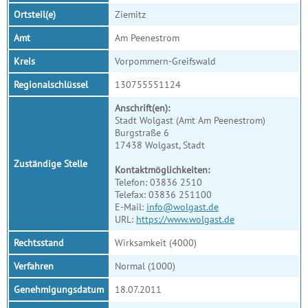
Ortsteil(e)
Ziemitz
Amt
Am Peenestrom
Kreis
Vorpommern-Greifswald
Regionalschlüssel
130755551124
Anschrift(en):
Stadt Wolgast (Amt Am Peenestrom)
Burgstraße 6
17438 Wolgast, Stadt
Zuständige Stelle
Kontaktmöglichkeiten:
Telefon: 03836 2510
Telefax: 03836 251100
E-Mail:
info@wolgast.de
URL:
https://www.wolgast.de
Rechtsstand
Wirksamkeit (4000)
Verfahren
Normal (1000)
Genehmigungsdatum
18.07.2011