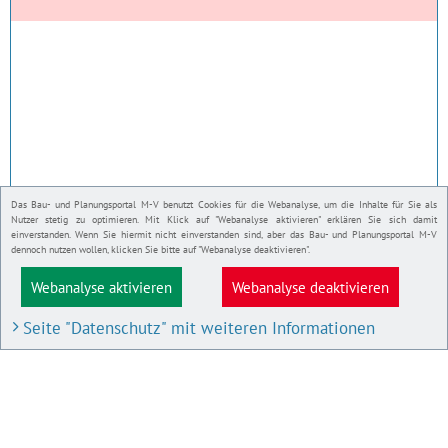
Das Bau- und Planungsportal M-V benutzt Cookies für die Webanalyse, um die Inhalte für Sie als
Nutzer stetig zu optimieren. Mit Klick auf "Webanalyse aktivieren" erklären Sie sich damit
einverstanden. Wenn Sie hiermit nicht einverstanden sind, aber das Bau- und Planungsportal M-V
dennoch nutzen wollen, klicken Sie bitte auf "Webanalyse deaktivieren".
Webanalyse aktivieren
Webanalyse deaktivieren
Seite "Datenschutz" mit weiteren Informationen