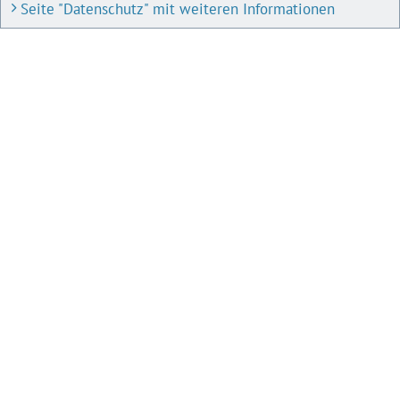
Seite "Datenschutz" mit weiteren Informationen
BAU- UND PLANUNGSPORTAL M-V
Bauleitpläne und Satzungen
Pläne in Aufstellung
IMPRESSUM
Datenschutz
Impressum
Barrierefreiheit