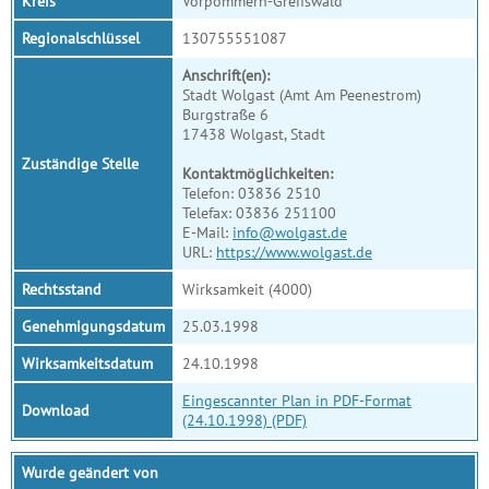
Kreis
Vorpommern-Greifswald
Regionalschlüssel
130755551087
Anschrift(en):
Stadt Wolgast (Amt Am Peenestrom)
Burgstraße 6
17438 Wolgast, Stadt
Zuständige Stelle
Kontaktmöglichkeiten:
Telefon: 03836 2510
Telefax: 03836 251100
E-Mail:
info@wolgast.de
URL:
https://www.wolgast.de
Rechtsstand
Wirksamkeit (4000)
Genehmigungsdatum
25.03.1998
Wirksamkeitsdatum
24.10.1998
Eingescannter Plan in PDF-Format
Download
(24.10.1998) (PDF)
Wurde geändert von