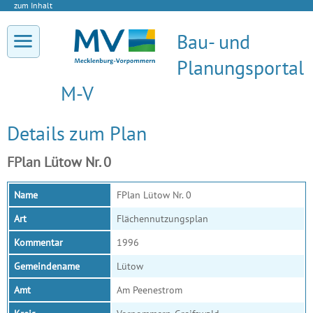
zum Inhalt
Bau- und
Planungsportal
M-V
Details zum Plan
FPlan Lütow Nr. 0
Name
FPlan Lütow Nr. 0
Art
Flächennutzungsplan
Kommentar
1996
Gemeindename
Lütow
Amt
Am Peenestrom