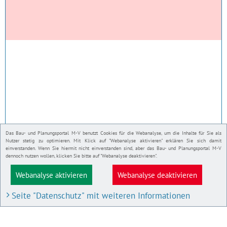
Das Bau- und Planungsportal M-V benutzt Cookies für die Webanalyse, um die Inhalte für Sie als
Nutzer stetig zu optimieren. Mit Klick auf "Webanalyse aktivieren" erklären Sie sich damit
einverstanden. Wenn Sie hiermit nicht einverstanden sind, aber das Bau- und Planungsportal M-V
dennoch nutzen wollen, klicken Sie bitte auf "Webanalyse deaktivieren".
Webanalyse aktivieren
Webanalyse deaktivieren
Seite "Datenschutz" mit weiteren Informationen