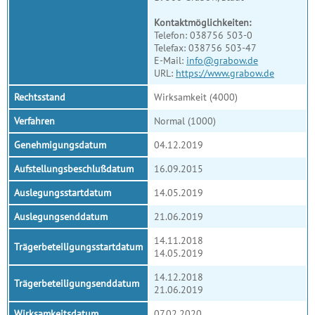
Kontaktmöglichkeiten:
Telefon: 038756 503-0
Telefax: 038756 503-47
E-Mail:
info@grabow.de
URL:
https://www.grabow.de
Rechtsstand
Wirksamkeit (4000)
Verfahren
Normal (1000)
Genehmigungsdatum
04.12.2019
Aufstellungsbeschlußdatum
16.09.2015
Auslegungsstartdatum
14.05.2019
Auslegungsenddatum
21.06.2019
14.11.2018
Trägerbeteiligungsstartdatum
14.05.2019
14.12.2018
Trägerbeteiligungsenddatum
21.06.2019
Wirksamkeitsdatum
07.02.2020