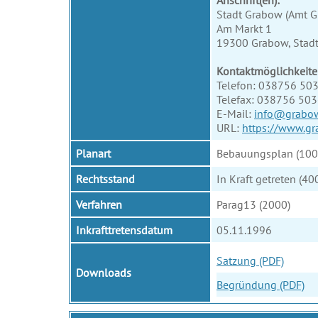
Anschrift(en):
Stadt Grabow (Amt G
Am Markt 1
19300 Grabow, Stad
Kontaktmöglichkeite
Telefon: 038756 50
Telefax: 038756 50
E-Mail:
info@grabo
URL:
https://www.gr
Planart
Bebauungsplan (100
Rechtsstand
In Kraft getreten (40
Verfahren
Parag13 (2000)
Inkrafttretensdatum
05.11.1996
Satzung (PDF)
Downloads
Begründung (PDF)