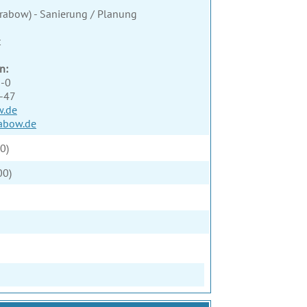
rabow) - Sanierung / Planung
t
n:
3-0
3-47
w.de
abow.de
0)
00)