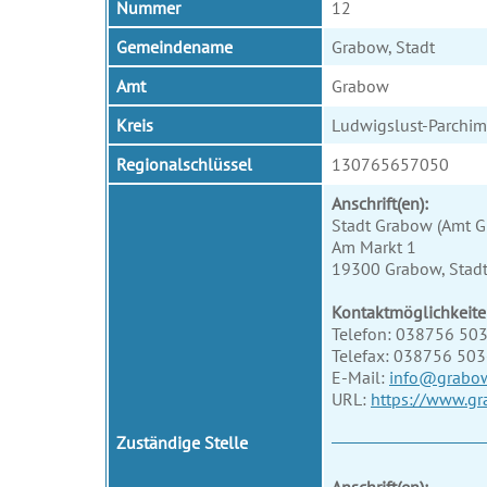
Nummer
12
Gemeindename
Grabow, Stadt
Amt
Grabow
Kreis
Ludwigslust-Parchim
Regionalschlüssel
130765657050
Anschrift(en):
Stadt Grabow (Amt 
Am Markt 1
19300 Grabow, Stad
Kontaktmöglichkeite
Telefon: 038756 50
Telefax: 038756 50
E-Mail:
info@grabo
URL:
https://www.gr
Zuständige Stelle