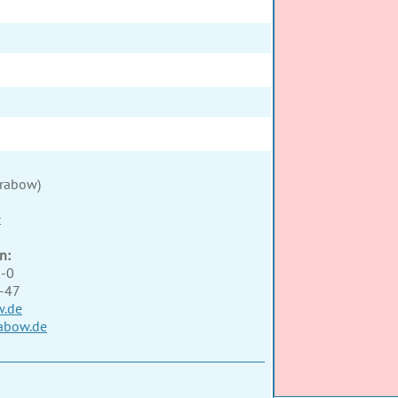
Grabow)
t
n:
3-0
3-47
w.de
abow.de