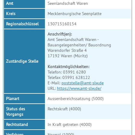
Amt
Seenlandschaft Waren
Kreis
Mecklenburgische Seenplatte
Regionalschlüssel
130715160154
Anschrift(en):
Amt Seenlandschaft Waren -
Bauangelegenheiten/ Bauordnung
Warendorfer Straße 4
17192 Waren (Müritz)
Zuständige Stelle
Kontaktmöglichkeiten:
Telefon: 03991 6280
Telefax: 03991 628122
E-Mail:
poststelle@amt-slw.de
URL:
https://www.amt-slw.de/
Planart
Aussenbereichssatzung (5000)
Status des
Rechtskraft (4000)
Vorgangs
Rechtsstand
In Kraft getreten (4000)
Verfahren
Normal (1000)