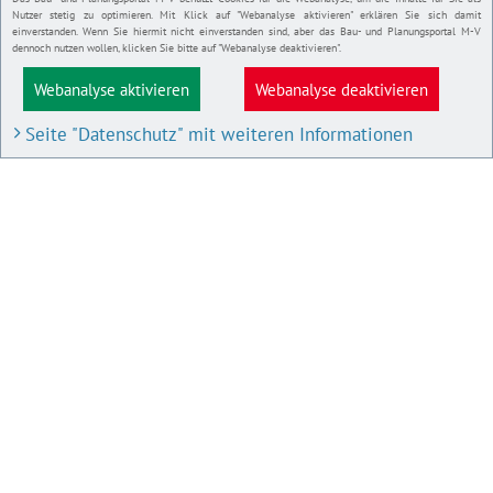
Nutzer stetig zu optimieren. Mit Klick auf "Webanalyse aktivieren" erklären Sie sich damit
einverstanden. Wenn Sie hiermit nicht einverstanden sind, aber das Bau- und Planungsportal M-V
dennoch nutzen wollen, klicken Sie bitte auf "Webanalyse deaktivieren".
Webanalyse aktivieren
Webanalyse deaktivieren
Seite "Datenschutz" mit weiteren Informationen
BAU- UND PLANUNGSPORTAL M-V
Bauleitpläne und Satzungen
Pläne in Aufstellung
IMPRESSUM