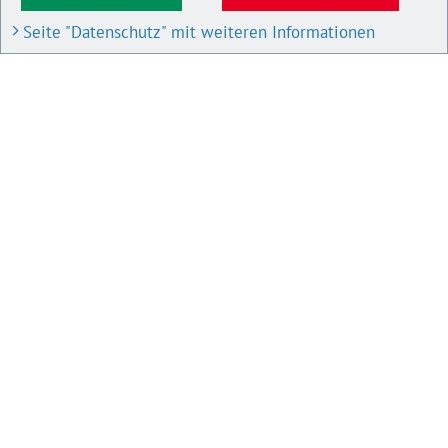
Seite "Datenschutz" mit weiteren Informationen
BAU- UND PLANUNGSPORTAL M-V
Bauleitpläne und Satzungen
Pläne in Aufstellung
IMPRESSUM
Datenschutz
Impressum
Barrierefreiheit