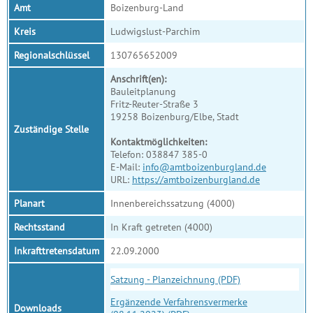
Amt
Boizenburg-Land
Kreis
Ludwigslust-Parchim
Regionalschlüssel
130765652009
Anschrift(en):
Bauleitplanung
Fritz-Reuter-Straße 3
19258 Boizenburg/Elbe, Stadt
Zuständige Stelle
Kontaktmöglichkeiten:
Telefon: 038847 385-0
E-Mail:
info@amtboizenburgland.de
URL:
https://amtboizenburgland.de
Planart
Innenbereichssatzung (4000)
Rechtsstand
In Kraft getreten (4000)
Inkrafttretensdatum
22.09.2000
Satzung - Planzeichnung (PDF)
Ergänzende Verfahrensvermerke
Downloads