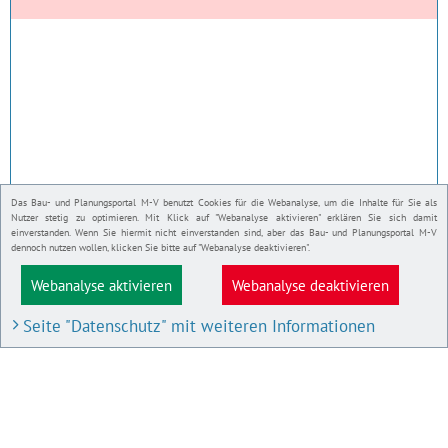
Das Bau- und Planungsportal M-V benutzt Cookies für die Webanalyse, um die Inhalte für Sie als
Nutzer stetig zu optimieren. Mit Klick auf "Webanalyse aktivieren" erklären Sie sich damit
einverstanden. Wenn Sie hiermit nicht einverstanden sind, aber das Bau- und Planungsportal M-V
dennoch nutzen wollen, klicken Sie bitte auf "Webanalyse deaktivieren".
Webanalyse aktivieren
Webanalyse deaktivieren
Seite "Datenschutz" mit weiteren Informationen
BAU- UND PLANUNGSPORTAL M-V
Bauleitpläne und Satzungen