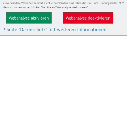
einverstanden. Wenn Sie hiermit nicht einverstanden sind, aber das Bau- und Planungsportal M-V
dennoch nutzen wollen, klicken Sie bitte auf "Webanalyse deaktivieren".
Webanalyse aktivieren
Webanalyse deaktivieren
Seite "Datenschutz" mit weiteren Informationen
BAU- UND PLANUNGSPORTAL M-V
Bauleitpläne und Satzungen
Pläne in Aufstellung
IMPRESSUM
Datenschutz