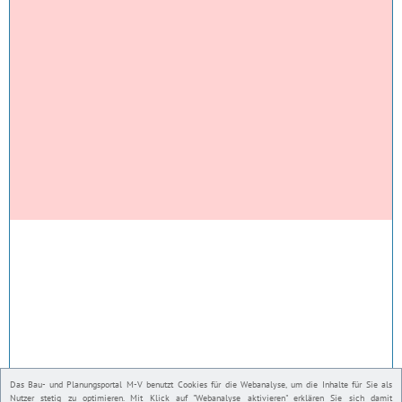
Das Bau- und Planungsportal M-V benutzt Cookies für die Webanalyse, um die Inhalte für Sie als
Nutzer stetig zu optimieren. Mit Klick auf "Webanalyse aktivieren" erklären Sie sich damit