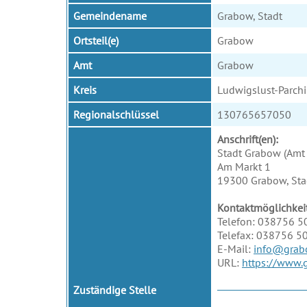
Gemeindename
Grabow, Stadt
Ortsteil(e)
Grabow
Amt
Grabow
Kreis
Ludwigslust-Parch
Regionalschlüssel
130765657050
Anschrift(en):
Stadt Grabow (Amt
Am Markt 1
19300 Grabow, Sta
Kontaktmöglichkei
Telefon: 038756 5
Telefax: 038756 5
E-Mail:
info@grab
URL:
https://www.
Zuständige Stelle