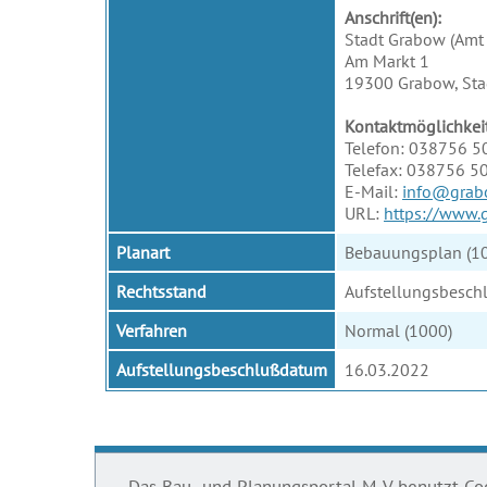
Anschrift(en):
Stadt Grabow (Amt
Am Markt 1
19300 Grabow, Sta
Kontaktmöglichkei
Telefon: 038756 5
Telefax: 038756 5
E-Mail:
info@grab
URL:
https://www.
Planart
Bebauungsplan (1
Rechtsstand
Aufstellungsbeschl
Verfahren
Normal (1000)
Aufstellungsbeschlußdatum
16.03.2022