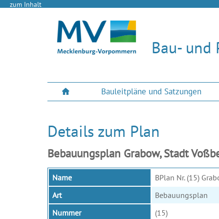
zum Inhalt
Bau- und 
Bauleitpläne und Satzungen
Details zum Plan
Bebauungsplan Grabow, Stadt Voßber
Name
BPlan Nr. (15) Gra
Art
Bebauungsplan
Nummer
(15)