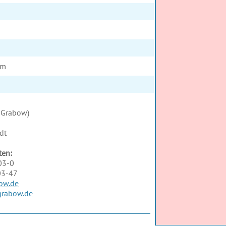
im
 Grabow)
dt
ten:
03-0
03-47
ow.de
grabow.de