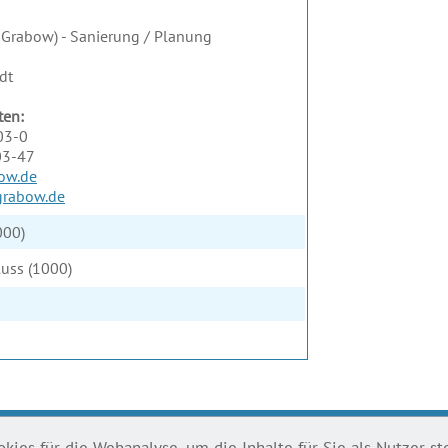
 Grabow) - Sanierung / Planung
dt
ten:
03-0
03-47
ow.de
grabow.de
000)
uss (1000)