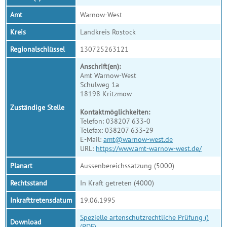
Amt
Warnow-West
Kreis
Landkreis Rostock
Regionalschlüssel
130725263121
Anschrift(en):
Amt Warnow-West
Schulweg 1a
18198 Kritzmow
Zuständige Stelle
Kontaktmöglichkeiten:
Telefon: 038207 633-0
Telefax: 038207 633-29
E-Mail:
amt@warnow-west.de
URL:
https://www.amt-warnow-west.de/
Planart
Aussenbereichssatzung (5000)
Rechtsstand
In Kraft getreten (4000)
Inkrafttretensdatum
19.06.1995
Spezielle artenschutzrechtliche Prüfung ()
Download
(PDF)