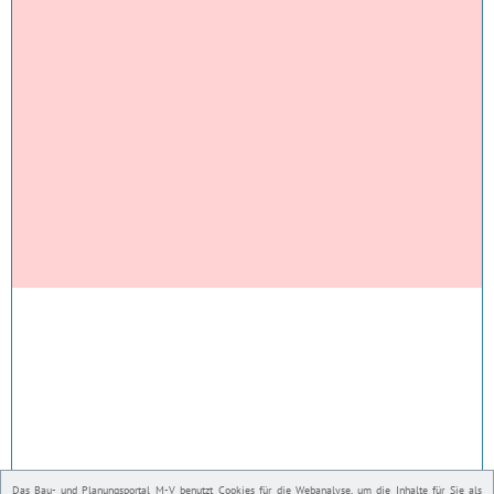
Das Bau- und Planungsportal M-V benutzt Cookies für die Webanalyse, um die Inhalte für Sie als