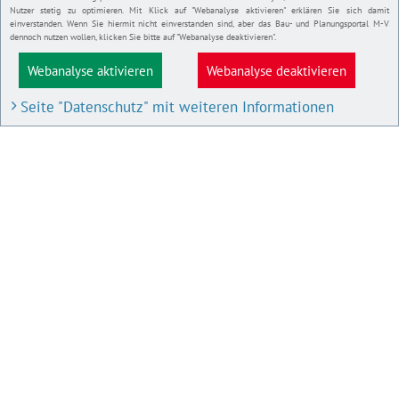
Nutzer stetig zu optimieren. Mit Klick auf "Webanalyse aktivieren" erklären Sie sich damit
einverstanden. Wenn Sie hiermit nicht einverstanden sind, aber das Bau- und Planungsportal M-V
dennoch nutzen wollen, klicken Sie bitte auf "Webanalyse deaktivieren".
Webanalyse aktivieren
Webanalyse deaktivieren
Seite "Datenschutz" mit weiteren Informationen
BAU- UND PLANUNGSPORTAL M-V
Bauleitpläne und Satzungen
Pläne in Aufstellung
IMPRESSUM