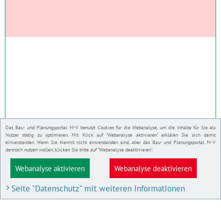
Das Bau- und Planungsportal M-V benutzt Cookies für die Webanalyse, um die Inhalte für Sie als
Nutzer stetig zu optimieren. Mit Klick auf "Webanalyse aktivieren" erklären Sie sich damit
einverstanden. Wenn Sie hiermit nicht einverstanden sind, aber das Bau- und Planungsportal M-V
dennoch nutzen wollen, klicken Sie bitte auf "Webanalyse deaktivieren".
Webanalyse aktivieren
Webanalyse deaktivieren
Seite "Datenschutz" mit weiteren Informationen