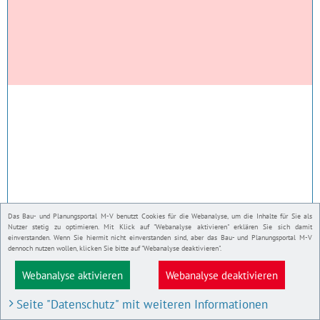
Das Bau- und Planungsportal M-V benutzt Cookies für die Webanalyse, um die Inhalte für Sie als
Nutzer stetig zu optimieren. Mit Klick auf "Webanalyse aktivieren" erklären Sie sich damit
einverstanden. Wenn Sie hiermit nicht einverstanden sind, aber das Bau- und Planungsportal M-V
dennoch nutzen wollen, klicken Sie bitte auf "Webanalyse deaktivieren".
Webanalyse aktivieren
Webanalyse deaktivieren
Seite "Datenschutz" mit weiteren Informationen