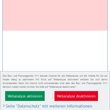
Das Bau- und Planungsportal M-V benutzt Cookies für die Webanalyse, um die Inhalte für Sie als
Nutzer stetig zu optimieren. Mit Klick auf "Webanalyse aktivieren" erklären Sie sich damit
einverstanden. Wenn Sie hiermit nicht einverstanden sind, aber das Bau- und Planungsportal M-V
dennoch nutzen wollen, klicken Sie bitte auf "Webanalyse deaktivieren".
Webanalyse aktivieren
Webanalyse deaktivieren
Seite "Datenschutz" mit weiteren Informationen