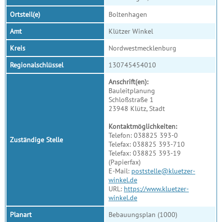
Ortsteil(e)
Boltenhagen
Amt
Klützer Winkel
Kreis
Nordwestmecklenburg
Regionalschlüssel
130745454010
Anschrift(en):
Bauleitplanung
Schloßstraße 1
23948 Klütz, Stadt
Kontaktmöglichkeiten:
Telefon: 038825 393-0
Zuständige Stelle
Telefax: 038825 393-710
Telefax: 038825 393-19
(Papierfax)
E-Mail:
poststelle@kluetzer-
winkel.de
URL:
https://www.kluetzer-
winkel.de
Planart
Bebauungsplan (1000)