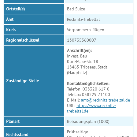
Ortsteil(e)
Bad Sülze
Amt
Recknitz-Trebeltal
Kreis
Vorpommern-Rügen
Regionalschlüssel
130735360007
Anschrift(en):
Invest. Bau
Karl-Marx-Str. 18
18465 Tribsees, Stadt
(Hauptsitz)
Zuständige Stelle
Kontaktmöglichkeiten:
Telefon: 038320 617-0
Telefax: 038229 71100
E-Mail:
amt@recknitz-trebeltal.de
URL:
https://www.recknitz-
trebeltal.de
Planart
Bebauungsplan (1000)
Frühzeitige
Rechtsstand