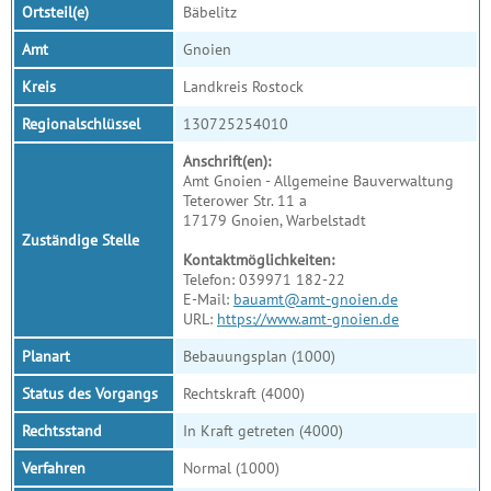
Ortsteil(e)
Bäbelitz
Amt
Gnoien
Kreis
Landkreis Rostock
Regionalschlüssel
130725254010
Anschrift(en):
Amt Gnoien - Allgemeine Bauverwaltung
Teterower Str. 11 a
17179 Gnoien, Warbelstadt
Zuständige Stelle
Kontaktmöglichkeiten:
Telefon: 039971 182-22
E-Mail:
bauamt@amt-gnoien.de
URL:
https://www.amt-gnoien.de
Planart
Bebauungsplan (1000)
Status des Vorgangs
Rechtskraft (4000)
Rechtsstand
In Kraft getreten (4000)
Verfahren
Normal (1000)