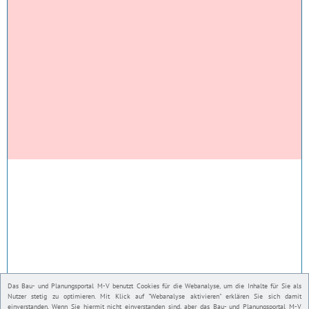
Das Bau- und Planungsportal M-V benutzt Cookies für die Webanalyse, um die Inhalte für Sie als
Nutzer stetig zu optimieren. Mit Klick auf "Webanalyse aktivieren" erklären Sie sich damit
einverstanden. Wenn Sie hiermit nicht einverstanden sind, aber das Bau- und Planungsportal M-V