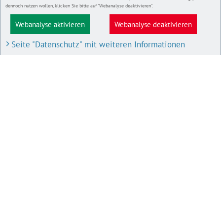
dennoch nutzen wollen, klicken Sie bitte auf "Webanalyse deaktivieren".
Webanalyse aktivieren
Webanalyse deaktivieren
Seite "Datenschutz" mit weiteren Informationen
BAU- UND PLANUNGSPORTAL M-V
Bauleitpläne und Satzungen
Pläne in Aufstellung
IMPRESSUM
Datenschutz