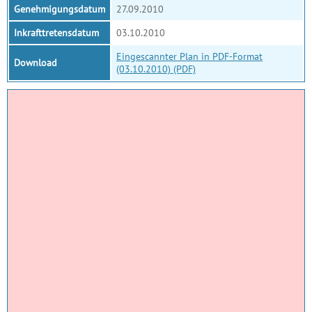
Genehmigungsdatum
27.09.2010
Inkrafttretensdatum
03.10.2010
Eingescannter Plan in PDF-Format
Download
(03.10.2010) (PDF)