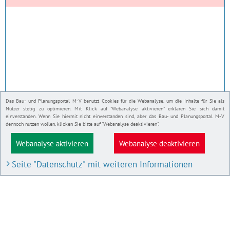
Das Bau- und Planungsportal M-V benutzt Cookies für die Webanalyse, um die Inhalte für Sie als
Nutzer stetig zu optimieren. Mit Klick auf "Webanalyse aktivieren" erklären Sie sich damit
einverstanden. Wenn Sie hiermit nicht einverstanden sind, aber das Bau- und Planungsportal M-V
dennoch nutzen wollen, klicken Sie bitte auf "Webanalyse deaktivieren".
Webanalyse aktivieren
Webanalyse deaktivieren
Seite "Datenschutz" mit weiteren Informationen