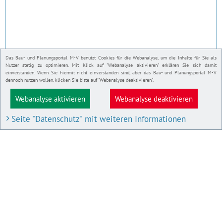
Das Bau- und Planungsportal M-V benutzt Cookies für die Webanalyse, um die Inhalte für Sie als
Nutzer stetig zu optimieren. Mit Klick auf "Webanalyse aktivieren" erklären Sie sich damit
einverstanden. Wenn Sie hiermit nicht einverstanden sind, aber das Bau- und Planungsportal M-V
dennoch nutzen wollen, klicken Sie bitte auf "Webanalyse deaktivieren".
Webanalyse aktivieren
Webanalyse deaktivieren
Seite "Datenschutz" mit weiteren Informationen
BAU- UND PLANUNGSPORTAL M-V
Bauleitpläne und Satzungen
Pläne in Aufstellung
IMPRESSUM
Datenschutz