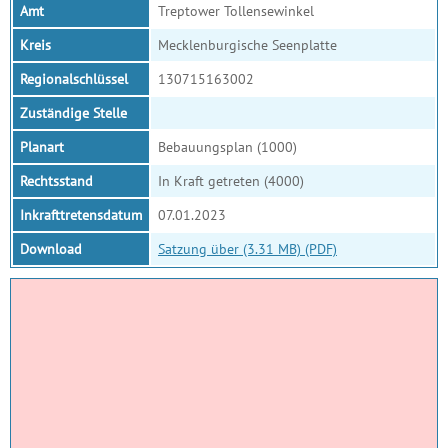
Amt
Treptower Tollensewinkel
Kreis
Mecklenburgische Seenplatte
Regionalschlüssel
130715163002
Zuständige Stelle
Planart
Bebauungsplan (1000)
Rechtsstand
In Kraft getreten (4000)
Inkrafttretensdatum
07.01.2023
Download
Satzung über (3.31 MB) (PDF)