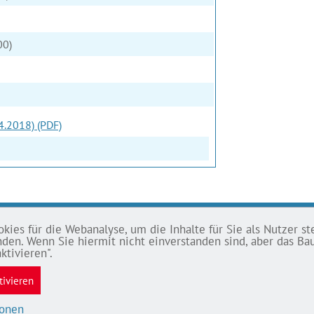
00)
4.2018) (PDF)
ies für die Webanalyse, um die Inhalte für Sie als Nutzer ste
SSUM
tanden. Wenn Sie hiermit nicht einverstanden sind, aber das 
ktivieren".
chutz
tivieren
ssum
efreiheit
ionen