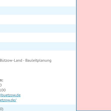
Bützow-Land - Bauleitplanung
n:
0
-100
@buetzow.de
etzow.de/
0)