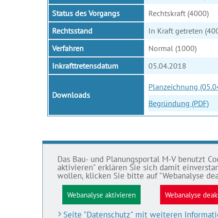
Status des Vorgangs
Rechtskraft (4000)
Rechtsstand
In Kraft getreten (40
Verfahren
Normal (1000)
Inkrafttretensdatum
05.04.2018
Planzeichnung (05.0
Downloads
Begründung (PDF)
Das Bau- und Planungsportal M-V benutzt Cook
BAU- UND
IMPRE
aktivieren" erklären Sie sich damit einvers
PLANUNGSPORTAL M-V
wollen, klicken Sie bitte auf "Webanalyse dea
Datens
Bauleitpläne und Satzungen
Webanalyse aktivieren
Webanalyse deak
Impre
Pläne in Aufstellung
Barrier
Seite "Datenschutz" mit weiteren Informat