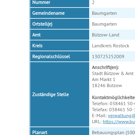
Nummer
2
Gemeindename
Baumgarten
Ortsteil(e)
Baumgarten
Amt
Bützow-Land
Kreis
Landkreis Rostock
Regionalschlüssel
130725252009
Anschrift(en):
Stadt Bützow & Amt 
Am Markt 1
18246 Bützow
Zuständige Stelle
Kontaktmöglichkeite
Telefon: 038461 50-
Telefax: 038461 50
E-Mail:
verwaltung
URL:
https://www.bu
Planart
Bebauungsplan (100