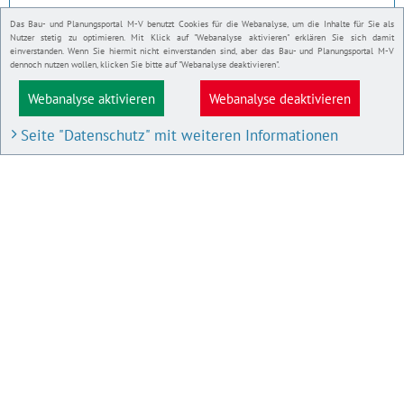
Das Bau- und Planungsportal M-V benutzt Cookies für die Webanalyse, um die Inhalte für Sie als
Nutzer stetig zu optimieren. Mit Klick auf "Webanalyse aktivieren" erklären Sie sich damit
einverstanden. Wenn Sie hiermit nicht einverstanden sind, aber das Bau- und Planungsportal M-V
dennoch nutzen wollen, klicken Sie bitte auf "Webanalyse deaktivieren".
Webanalyse aktivieren
Webanalyse deaktivieren
Seite "Datenschutz" mit weiteren Informationen
BAU- UND PLANUNGSPORTAL M-V
Bauleitpläne und Satzungen
Pläne in Aufstellung