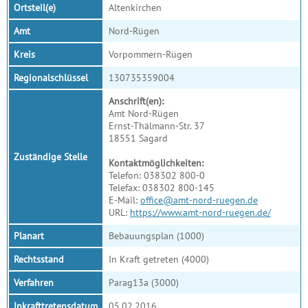
Ortsteil(e)
Altenkirchen
Amt
Nord-Rügen
Kreis
Vorpommern-Rügen
Regionalschlüssel
130735359004
Anschrift(en):
Amt Nord-Rügen
Ernst-Thälmann-Str. 37
18551 Sagard
Zuständige Stelle
Kontaktmöglichkeiten:
Telefon: 038302 800-0
Telefax: 038302 800-145
E-Mail:
office@amt-nord-ruegen.de
URL:
https://www.amt-nord-ruegen.de/
Planart
Bebauungsplan (1000)
Rechtsstand
In Kraft getreten (4000)
Verfahren
Parag13a (3000)
Inkrafttretensdatum
05.02.2016