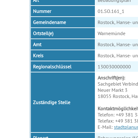
Art
Bebauungsplan
Nummer
01.SO.161_1
Gemeindename
Rostock, Hanse- un
Ortsteil(e)
Warnemünde
Amt
Rostock, Hanse- un
Kreis
Rostock, Hanse- un
Regionalschlüssel
130030000000
Anschrift(en):
Sachgebiet Verbind
Neuer Markt 3
18055 Rostock, Han
Zuständige Stelle
Kontaktmöglichkei
Telefon: +49 381 
Telefax: +49 381 
E-Mail:
stadtplanu