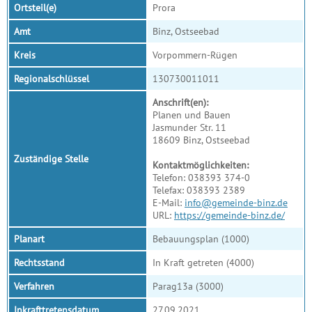
Ortsteil(e)
Prora
Amt
Binz, Ostseebad
Kreis
Vorpommern-Rügen
Regionalschlüssel
130730011011
Anschrift(en):
Planen und Bauen
Jasmunder Str. 11
18609 Binz, Ostseebad
Zuständige Stelle
Kontaktmöglichkeiten:
Telefon: 038393 374-0
Telefax: 038393 2389
E-Mail:
info@gemeinde-binz.de
URL:
https://gemeinde-binz.de/
Planart
Bebauungsplan (1000)
Rechtsstand
In Kraft getreten (4000)
Verfahren
Parag13a (3000)
Inkrafttretensdatum
27.09.2021