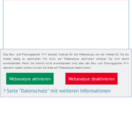
Das Bau- und Planungsportal M-V benutzt Cookies für die Webanalyse, um die Inhalte für Sie als
Nutzer stetig zu optimieren. Mit Klick auf "Webanalyse aktivieren" erklären Sie sich damit
einverstanden. Wenn Sie hiermit nicht einverstanden sind, aber das Bau- und Planungsportal M-V
dennoch nutzen wollen, klicken Sie bitte auf "Webanalyse deaktivieren".
Webanalyse aktivieren
Webanalyse deaktivieren
Seite "Datenschutz" mit weiteren Informationen