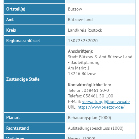
Ortsteil(e)
Bützow
Amt
Bützow-Land
Kreis
Landkreis Rostock
Regionalschlüssel
130725252020
Anschrift(en):
Stadt Bützow & Amt Bützow-Land
- Bauleitplanung
Am Markt 1
18246 Bützow
Zuständige Stelle
Kontaktmöglichkeiten:
Telefon: 038461 50-0
Telefax: 038461 50-100
E-Mail:
verwaltung@buetzow.de
URL:
https://www.buetzow.de/
Planart
Bebauungsplan (1000)
Rechtsstand
Aufstellungsbeschluss (1000)
Verfahren
Normal (1000)