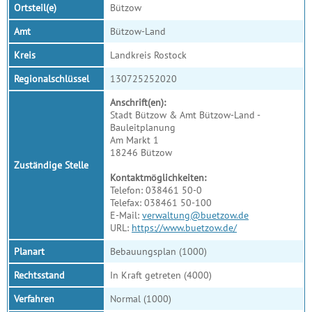
Ortsteil(e)
Bützow
Amt
Bützow-Land
Kreis
Landkreis Rostock
Regionalschlüssel
130725252020
Anschrift(en):
Stadt Bützow & Amt Bützow-Land -
Bauleitplanung
Am Markt 1
18246 Bützow
Zuständige Stelle
Kontaktmöglichkeiten:
Telefon: 038461 50-0
Telefax: 038461 50-100
E-Mail:
verwaltung@buetzow.de
URL:
https://www.buetzow.de/
Planart
Bebauungsplan (1000)
Rechtsstand
In Kraft getreten (4000)
Verfahren
Normal (1000)