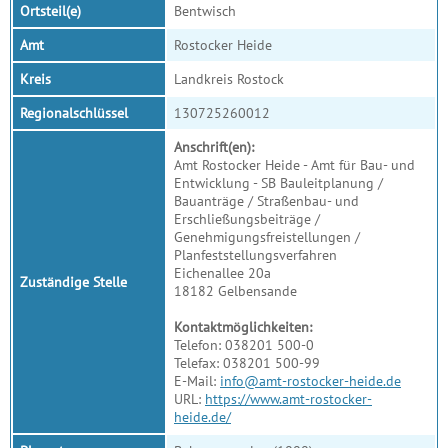
Ortsteil(e)
Bentwisch
Amt
Rostocker Heide
Kreis
Landkreis Rostock
Regionalschlüssel
130725260012
Anschrift(en):
Amt Rostocker Heide - Amt für Bau- und
Entwicklung - SB Bauleitplanung /
Bauanträge / Straßenbau- und
Erschließungsbeiträge /
Genehmigungsfreistellungen /
Planfeststellungsverfahren
Eichenallee 20a
Zuständige Stelle
18182 Gelbensande
Kontaktmöglichkeiten:
Telefon: 038201 500-0
Telefax: 038201 500-99
E-Mail:
info@amt-rostocker-heide.de
URL:
https://www.amt-rostocker-
heide.de/