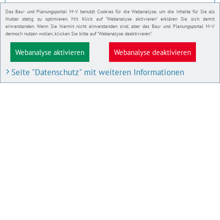
Das Bau- und Planungsportal M-V benutzt Cookies für die Webanalyse, um die Inhalte für Sie als
Nutzer stetig zu optimieren. Mit Klick auf "Webanalyse aktivieren" erklären Sie sich damit
einverstanden. Wenn Sie hiermit nicht einverstanden sind, aber das Bau- und Planungsportal M-V
dennoch nutzen wollen, klicken Sie bitte auf "Webanalyse deaktivieren".
Webanalyse aktivieren
Webanalyse deaktivieren
Seite "Datenschutz" mit weiteren Informationen