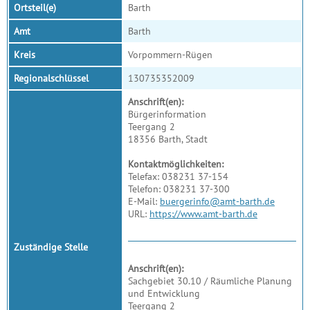
Ortsteil(e)
Barth
Amt
Barth
Kreis
Vorpommern-Rügen
Regionalschlüssel
130735352009
Anschrift(en):
Bürgerinformation
Teergang 2
18356 Barth, Stadt
Kontaktmöglichkeiten:
Telefax: 038231 37-154
Telefon: 038231 37-300
E-Mail:
buergerinfo@amt-barth.de
URL:
https://www.amt-barth.de
Zuständige Stelle
Anschrift(en):
Sachgebiet 30.10 / Räumliche Planung
und Entwicklung
Teergang 2