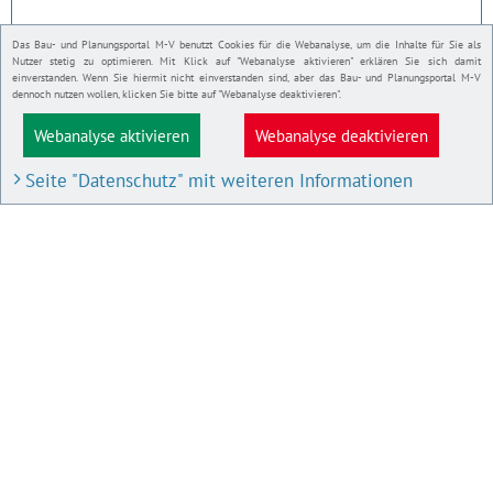
Das Bau- und Planungsportal M-V benutzt Cookies für die Webanalyse, um die Inhalte für Sie als
Nutzer stetig zu optimieren. Mit Klick auf "Webanalyse aktivieren" erklären Sie sich damit
einverstanden. Wenn Sie hiermit nicht einverstanden sind, aber das Bau- und Planungsportal M-V
dennoch nutzen wollen, klicken Sie bitte auf "Webanalyse deaktivieren".
Webanalyse aktivieren
Webanalyse deaktivieren
Seite "Datenschutz" mit weiteren Informationen
BAU- UND PLANUNGSPORTAL M-V
Bauleitpläne und Satzungen
Pläne in Aufstellung