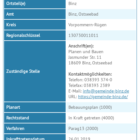
Ortsteil(e)
Binz
Amt
Binz, Ostseebad
Kreis
Vorpommern-Rügen
Regionalschlüssel
130730011011
Anschrift(en):
Planen und Bauen
Jasmunder Str. 11
18609 Binz, Ostseebad
Zuständige Stelle
Kontaktmöglichkeiten:
Telefon: 038393 374-0
Telefax: 038393 2389
E-Mail:
info@gemeinde-binz.de
URL:
https://gemeinde-binz.de/
Planart
Bebauungsplan (1000)
Rechtsstand
In Kraft getreten (4000)
Verfahren
Parag13 (2000)
Inkrafttretensdatum
26.01.2019