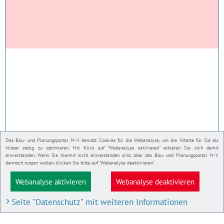
Das Bau- und Planungsportal M-V benutzt Cookies für die Webanalyse, um die Inhalte für Sie als
Nutzer stetig zu optimieren. Mit Klick auf "Webanalyse aktivieren" erklären Sie sich damit
einverstanden. Wenn Sie hiermit nicht einverstanden sind, aber das Bau- und Planungsportal M-V
dennoch nutzen wollen, klicken Sie bitte auf "Webanalyse deaktivieren".
Webanalyse aktivieren
Webanalyse deaktivieren
Seite "Datenschutz" mit weiteren Informationen