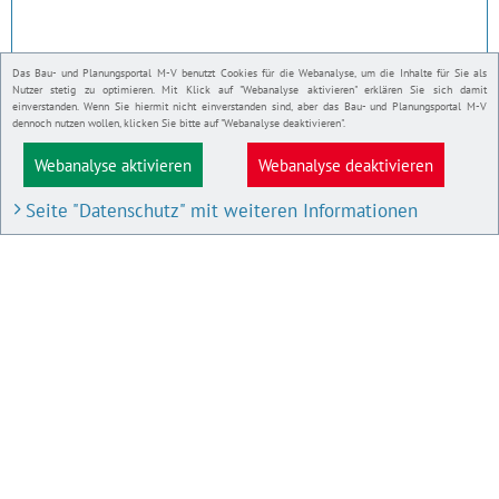
Das Bau- und Planungsportal M-V benutzt Cookies für die Webanalyse, um die Inhalte für Sie als
Nutzer stetig zu optimieren. Mit Klick auf "Webanalyse aktivieren" erklären Sie sich damit
einverstanden. Wenn Sie hiermit nicht einverstanden sind, aber das Bau- und Planungsportal M-V
dennoch nutzen wollen, klicken Sie bitte auf "Webanalyse deaktivieren".
Webanalyse aktivieren
Webanalyse deaktivieren
Seite "Datenschutz" mit weiteren Informationen