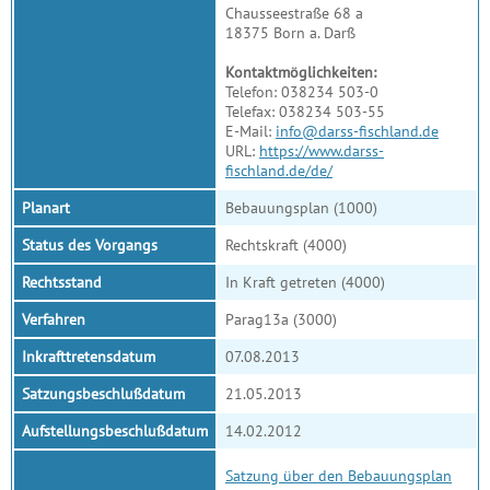
Chausseestraße 68 a
18375 Born a. Darß
Kontaktmöglichkeiten:
Telefon: 038234 503-0
Telefax: 038234 503-55
E-Mail:
info@darss-fischland.de
URL:
https://www.darss-
fischland.de/de/
Planart
Bebauungsplan (1000)
Status des Vorgangs
Rechtskraft (4000)
Rechtsstand
In Kraft getreten (4000)
Verfahren
Parag13a (3000)
Inkrafttretensdatum
07.08.2013
Satzungsbeschlußdatum
21.05.2013
Aufstellungsbeschlußdatum
14.02.2012
Satzung über den Bebauungsplan