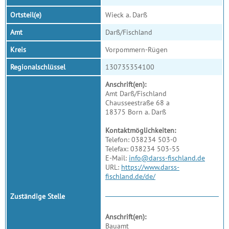
Ortsteil(e)
Wieck a. Darß
Amt
Darß/Fischland
Kreis
Vorpommern-Rügen
Regionalschlüssel
130735354100
Anschrift(en):
Amt Darß/Fischland
Chausseestraße 68 a
18375 Born a. Darß
Kontaktmöglichkeiten:
Telefon: 038234 503-0
Telefax: 038234 503-55
E-Mail:
info@darss-fischland.de
URL:
https://www.darss-
fischland.de/de/
Zuständige Stelle
Anschrift(en):
Bauamt