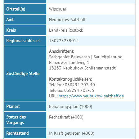
Ortsteil(e)
Wischuer
Amt
Neubukow-Salzhaff
Kreis
Landkreis Rostock
Regionalschlüssel
130725259014
Anschrift(en):
Sachgebiet Bauwesen | Bauleitplanung
Panzower Landweg 1
18233 Neubukow, Schliemannstadt
Zuständige Stelle
Kontaktmöglichkeiten:
Telefon: 038294 702-40
Telefax: 038294 702-55
URL:
https://www.neubukow-salzhaff.de
Planart
Bebauungsplan (1000)
Status des
Rechtskraft (4000)
Vorgangs
Rechtsstand
In Kraft getreten (4000)