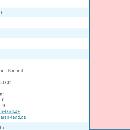
ch
nd - Bauamt
Stadt
n:
1-0
1-40
n-land.de
beran-land.de
0)