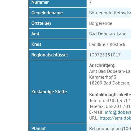
Nummer
7
Gemeindename
Börgerende-Rethwis
Ortsteil(e)
Börgerende
Amt
Bad Doberan-Land
Kreis
Landkreis Rostock
Regionalschlüssel
130725251017
Anschrift(en):
Amt Bad Doberan-La
Kammerhof 3
18209 Bad Doberan, 
Zuständige Stelle
Kontaktmöglichkeite
Telefon: 038203 70
Telefax: 038203 70
E-Mail:
info@dobera
URL:
https://amt-do
Planart
Bebauungsplan (100