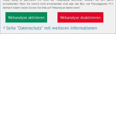
einverstanden. Wenn Sie hiermit nicht einverstanden sind, aber das Bau- und Planungsportal M-V
dennoch nutzen wollen, klicken Sie bitte auf "Webanalyse deaktivieren".
Webanalyse aktivieren
Webanalyse deaktivieren
Seite "Datenschutz" mit weiteren Informationen
BAU- UND PLANUNGSPORTAL M-V
Bauleitpläne und Satzungen
Pläne in Aufstellung
IMPRESSUM