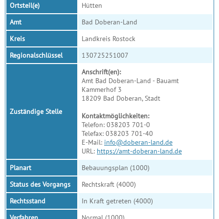
Ortsteil(e)
Hütten
Amt
Bad Doberan-Land
Kreis
Landkreis Rostock
Regionalschlüssel
130725251007
Anschrift(en):
Amt Bad Doberan-Land - Bauamt
Kammerhof 3
18209 Bad Doberan, Stadt
Zuständige Stelle
Kontaktmöglichkeiten:
Telefon: 038203 701-0
Telefax: 038203 701-40
E-Mail:
info@doberan-land.de
URL:
https://amt-doberan-land.de
Planart
Bebauungsplan (1000)
Status des Vorgangs
Rechtskraft (4000)
Rechtsstand
In Kraft getreten (4000)
Verfahren
Normal (1000)