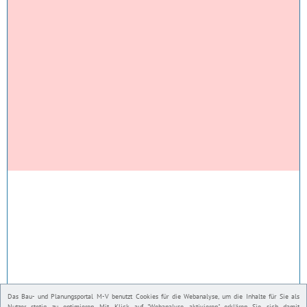
Das Bau- und Planungsportal M-V benutzt Cookies für die Webanalyse, um die Inhalte für Sie als
Nutzer stetig zu optimieren. Mit Klick auf "Webanalyse aktivieren" erklären Sie sich damit