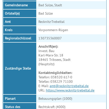
Gemeindename
Bad Sülze, Stadt
Ortsteil(e)
Bad Sülze
Amt
Recknitz-Trebeltal
Kreis
Vorpommern-Rügen
Regionalschlüssel
130735360007
Anschrift(en):
Invest. Bau
Karl-Marx-Str. 18
18465 Tribsees, Stadt
(Hauptsitz)
Zuständige Stelle
Kontaktmöglichkeiten:
Telefon: 038320 617-0
Telefax: 038229 71100
E-Mail:
amt@recknitz-trebeltal.de
URL:
https://www.recknitz-trebeltal.de
Planart
Bebauungsplan (1000)
Status des
Rechtskraft (4000)