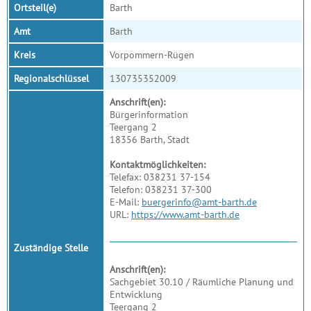
Ortsteil(e)
Barth
Amt
Barth
Kreis
Vorpommern-Rügen
Regionalschlüssel
130735352009
Anschrift(en):
Bürgerinformation
Teergang 2
18356 Barth, Stadt
Kontaktmöglichkeiten:
Telefax: 038231 37-154
Telefon: 038231 37-300
E-Mail:
buergerinfo@amt-barth.de
URL:
https://www.amt-barth.de
Zuständige Stelle
Anschrift(en):
Sachgebiet 30.10 / Räumliche Planung und
Entwicklung
Teergang 2