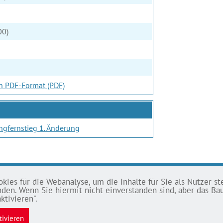
00)
in PDF-Format (PDF)
ungfernstieg 1. Änderung
ies für die Webanalyse, um die Inhalte für Sie als Nutzer ste
SSUM
tanden. Wenn Sie hiermit nicht einverstanden sind, aber das 
ktivieren".
chutz
tivieren
ssum