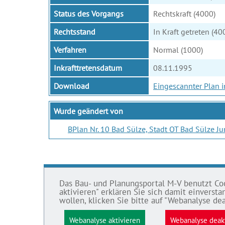
Status des Vorgangs
Rechtskraft (4000)
Rechtsstand
In Kraft getreten (40
Verfahren
Normal (1000)
Inkrafttretensdatum
08.11.1995
Download
Eingescannter Plan 
Wurde geändert von
BPlan Nr. 10 Bad Sülze, Stadt OT Bad Sülze J
Das Bau- und Planungsportal M-V benutzt Cook
BAU- UND
IMPRE
aktivieren" erklären Sie sich damit einvers
PLANUNGSPORTAL M-V
wollen, klicken Sie bitte auf "Webanalyse dea
Datens
Bauleitpläne und Satzungen
Webanalyse aktivieren
Webanalyse deak
Impre