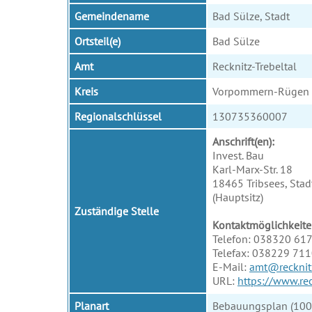
Gemeindename
Bad Sülze, Stadt
Ortsteil(e)
Bad Sülze
Amt
Recknitz-Trebeltal
Kreis
Vorpommern-Rügen
Regionalschlüssel
130735360007
Anschrift(en):
Invest. Bau
Karl-Marx-Str. 18
18465 Tribsees, Stad
(Hauptsitz)
Zuständige Stelle
Kontaktmöglichkeite
Telefon: 038320 617
Telefax: 038229 71
E-Mail:
amt@recknitz
URL:
https://www.rec
Planart
Bebauungsplan (100