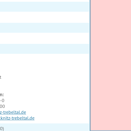
t
n:
-0
100
-trebeltal.de
knitz-trebeltal.de
0)