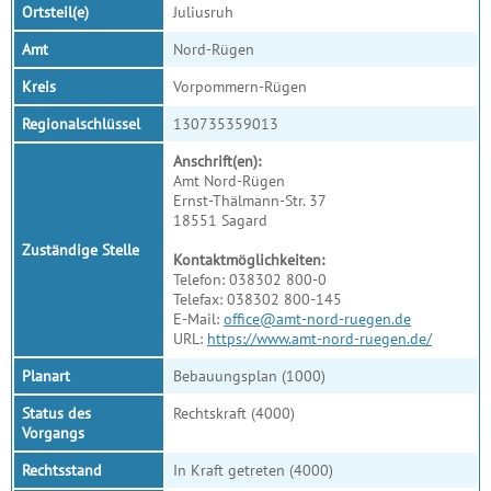
Ortsteil(e)
Juliusruh
Amt
Nord-Rügen
Kreis
Vorpommern-Rügen
Regionalschlüssel
130735359013
Anschrift(en):
Amt Nord-Rügen
Ernst-Thälmann-Str. 37
18551 Sagard
Zuständige Stelle
Kontaktmöglichkeiten:
Telefon: 038302 800-0
Telefax: 038302 800-145
E-Mail:
office@amt-nord-ruegen.de
URL:
https://www.amt-nord-ruegen.de/
Planart
Bebauungsplan (1000)
Status des
Rechtskraft (4000)
Vorgangs
Rechtsstand
In Kraft getreten (4000)