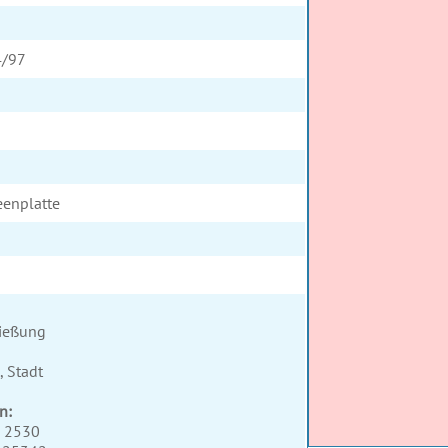
4/97
enplatte
ließung
, Stadt
n:
3 2530