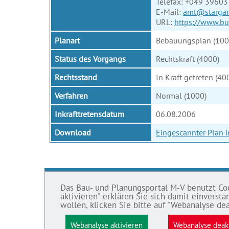
Telefax: +049 3960
E-Mail:
amt@stargar
URL:
https://www.bu
Planart
Bebauungsplan (100
Status des Vorgangs
Rechtskraft (4000)
Rechtsstand
In Kraft getreten (40
Verfahren
Normal (1000)
Inkrafttretensdatum
06.08.2006
Download
Eingescannter Plan 
Das Bau- und Planungsportal M-V benutzt Cook
BAU- UND
IMPRE
aktivieren" erklären Sie sich damit einvers
PLANUNGSPORTAL M-V
wollen, klicken Sie bitte auf "Webanalyse dea
Datens
Bauleitpläne und Satzungen
Webanalyse aktivieren
Webanalyse deak
Impre