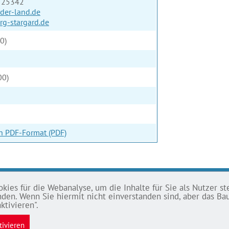
3 25342
der-land.de
rg-stargard.de
0)
00)
in PDF-Format (PDF)
ies für die Webanalyse, um die Inhalte für Sie als Nutzer ste
SSUM
tanden. Wenn Sie hiermit nicht einverstanden sind, aber das 
ktivieren".
chutz
tivieren
ssum