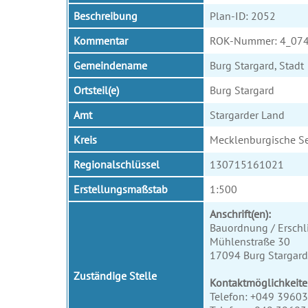
Beschreibung
Plan-ID: 2052
Kommentar
ROK-Nummer: 4_07
Gemeindename
Burg Stargard, Stadt
Ortsteil(e)
Burg Stargard
Amt
Stargarder Land
Kreis
Mecklenburgische Se
Regionalschlüssel
130715161021
Erstellungsmaßstab
1:500
Anschrift(en):
Bauordnung / Ersch
Mühlenstraße 30
17094 Burg Stargard
Zuständige Stelle
Kontaktmöglichkeite
Telefon: +049 3960