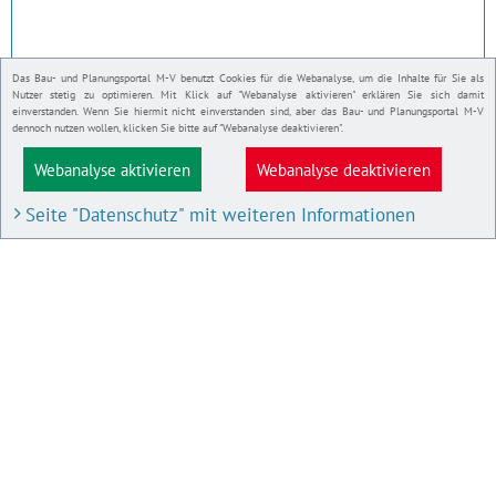
Das Bau- und Planungsportal M-V benutzt Cookies für die Webanalyse, um die Inhalte für Sie als
Nutzer stetig zu optimieren. Mit Klick auf "Webanalyse aktivieren" erklären Sie sich damit
einverstanden. Wenn Sie hiermit nicht einverstanden sind, aber das Bau- und Planungsportal M-V
dennoch nutzen wollen, klicken Sie bitte auf "Webanalyse deaktivieren".
Webanalyse aktivieren
Webanalyse deaktivieren
Seite "Datenschutz" mit weiteren Informationen