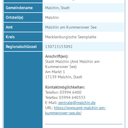
Gemeindename
Malchin, Stadt
Ortsteil(e)
Malchin
Amt
Malchin am Kummerower See
Kreis
Mecklenburgische Seenplatte
Regionalschlüssel
130715153092
Anschrift(en):
Stadt Malchin (Amt Malchin am
Kummerower See)
Am Markt 1
17139 Malchin, Stadt
Kontaktmöglichkeiten:
Telefon: 03994 6400
Telefax: 03994 640333
E-Mail:
zentrale@malchin.de
URL:
https://www.amt-malchin-am-
kummerower-see.de/