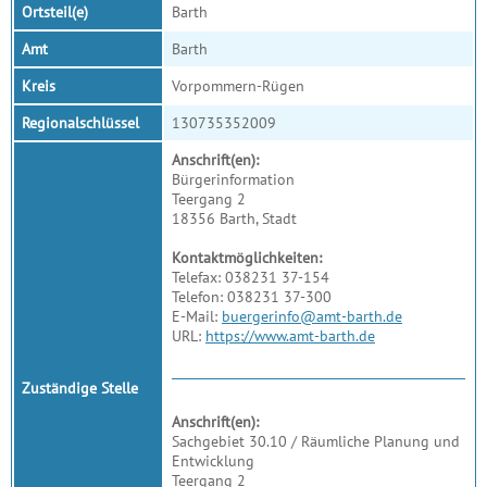
Ortsteil(e)
Barth
Amt
Barth
Kreis
Vorpommern-Rügen
Regionalschlüssel
130735352009
Anschrift(en):
Bürgerinformation
Teergang 2
18356 Barth, Stadt
Kontaktmöglichkeiten:
Telefax: 038231 37-154
Telefon: 038231 37-300
E-Mail:
buergerinfo@amt-barth.de
URL:
https://www.amt-barth.de
Zuständige Stelle
Anschrift(en):
Sachgebiet 30.10 / Räumliche Planung und
Entwicklung
Teergang 2