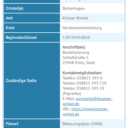
Ortsteil(e)
Boltenhagen
Amt
Klützer Winkel
Kreis
Nordwestmecklenburg
Regionalschlüssel
130745454010
Anschrift(en):
Bauleitplanung
Schloßstraße 1
23948 Klütz, Stadt
Kontaktmöglichkeiten:
Telefon: 038825 393-0
Zuständige Stelle
Telefax: 038825 393-710
Telefax: 038825 393-19
(Papierfax)
E-Mail:
poststelle@kluetzer-
winkel.de
URL:
https://www.kluetzer-
winkel.de
Planart
Bebauungsplan (1000)