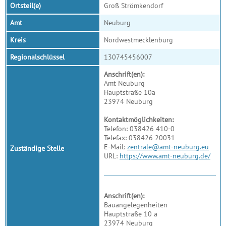
Ortsteil(e)
Groß Strömkendorf
Amt
Neuburg
Kreis
Nordwestmecklenburg
Regionalschlüssel
130745456007
Anschrift(en):
Amt Neuburg
Hauptstraße 10a
23974 Neuburg
Kontaktmöglichkeiten:
Telefon: 038426 410-0
Telefax: 038426 20031
E-Mail:
zentrale@amt-neuburg.eu
Zuständige Stelle
URL:
https://www.amt-neuburg.de/
Anschrift(en):
Bauangelegenheiten
Hauptstraße 10 a
23974 Neuburg