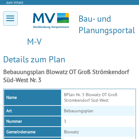
zum Inhalt
Bau- und
Planungsportal
M-V
Details zum Plan
Bebauungsplan Blowatz OT Groß Strömkendorf
Süd-West Nr. 3
BPlan Nr. 3 Blowatz OT Groß
Name
Strömkendorf Süd-West
Art
Bebauungsplan
Nummer
3
Gemeindename
Blowatz