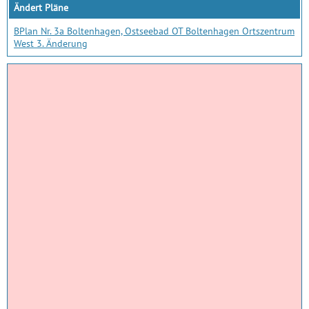
Ändert Pläne
BPlan Nr. 3a Boltenhagen, Ostseebad OT Boltenhagen Ortszentrum
West 3. Änderung