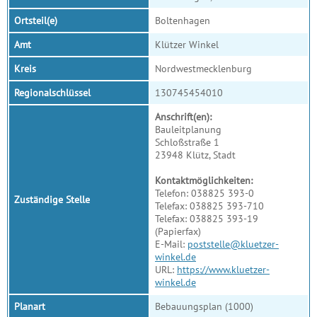
Ortsteil(e)
Boltenhagen
Amt
Klützer Winkel
Kreis
Nordwestmecklenburg
Regionalschlüssel
130745454010
Anschrift(en):
Bauleitplanung
Schloßstraße 1
23948 Klütz, Stadt
Kontaktmöglichkeiten:
Telefon: 038825 393-0
Zuständige Stelle
Telefax: 038825 393-710
Telefax: 038825 393-19
(Papierfax)
E-Mail:
poststelle@kluetzer-
winkel.de
URL:
https://www.kluetzer-
winkel.de
Planart
Bebauungsplan (1000)