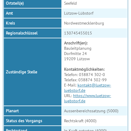
Ortsteil(e)
Seefeld
Amt
Lützow-Lübstorf
Kreis
Nordwestmecklenburg
Regionalschlüssel
130745455015
Anschrift(en):
Bauleitplanung
Dorfmitte 24
19209 Lützow
Kontaktmöglichkeiten:
Zuständige Stelle
Telefon: 038874 302-0
Telefax: 038874 302-99
E-Mail:
kontakt@luetzow-
luebstorf.de
URL:
https://www.luetzow-
luebstorf.de
Planart
Aussenbereichssatzung (5000)
Status des Vorgangs
Rechtskraft (4000)
Rechtsstand
In Kraft getreten (4000)