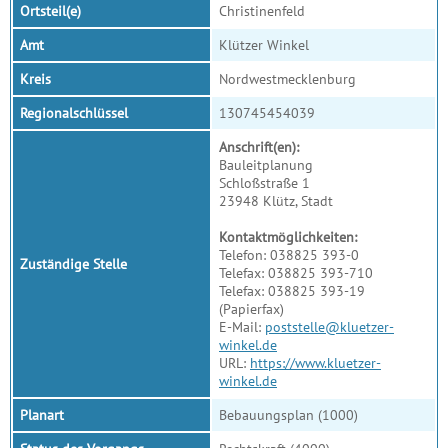
Ortsteil(e)
Christinenfeld
Amt
Klützer Winkel
Kreis
Nordwestmecklenburg
Regionalschlüssel
130745454039
Anschrift(en):
Bauleitplanung
Schloßstraße 1
23948 Klütz, Stadt
Kontaktmöglichkeiten:
Telefon: 038825 393-0
Zuständige Stelle
Telefax: 038825 393-710
Telefax: 038825 393-19
(Papierfax)
E-Mail:
poststelle@kluetzer-
winkel.de
URL:
https://www.kluetzer-
winkel.de
Planart
Bebauungsplan (1000)