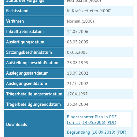
Status des Vorgangs
Rechtskraft (4000)
Rechtsstand
In Kraft getreten (4000)
Verfahren
Normal (1000)
Inkrafttretensdatum
14.05.2006
Ausfertigungsdatum
08.03.2005
Satzungsbeschlußdatum
07.03.2005
Aufstellungsbeschlußdatum
28.08.1995
Auslegungsstartdatum
18.09.2002
Auslegungsenddatum
21.10.2002
Trägerbeteiligungsstartdatum
17.04.1997
Trägerbeteiligungsenddatum
26.04.2004
Eingescannter Plan in PDF-
Format (14.05.2006) (PDF)
Downloads
Begründung (18.09.2019) (PDF)