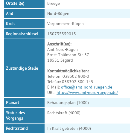
Ortsteil(e)
Breege
Amt
Nord-Rügen
Kreis
Vorpommern-Rügen
Regionalschlüssel
130735359013
Anschrift(en):
Amt Nord-Rügen
Ernst-Thälmann-Str. 37
18551 Sagard
Zuständige Stelle
Kontaktmöglichkeiten:
Telefon: 038302 800-0
Telefax: 038302 800-145
E-Mail:
office@amt-nord-ruegen.de
URL:
https://www.amt-nord-ruegen.de/
Planart
Bebauungsplan (1000)
Status des
Rechtskraft (4000)
Vorgangs
Rechtsstand
In Kraft getreten (4000)