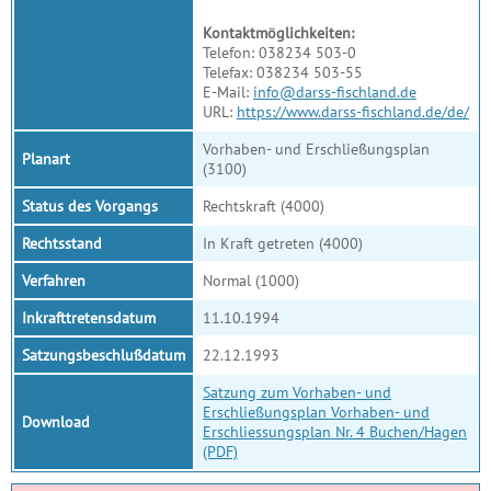
Kontaktmöglichkeiten:
Telefon: 038234 503-0
Telefax: 038234 503-55
E-Mail:
info@darss-fischland.de
URL:
https://www.darss-fischland.de/de/
Vorhaben- und Erschließungsplan
Planart
(3100)
Status des Vorgangs
Rechtskraft (4000)
Rechtsstand
In Kraft getreten (4000)
Verfahren
Normal (1000)
Inkrafttretensdatum
11.10.1994
Satzungsbeschlußdatum
22.12.1993
Satzung zum Vorhaben- und
Erschließungsplan Vorhaben- und
Download
Erschliessungsplan Nr. 4 Buchen/Hagen
(PDF)