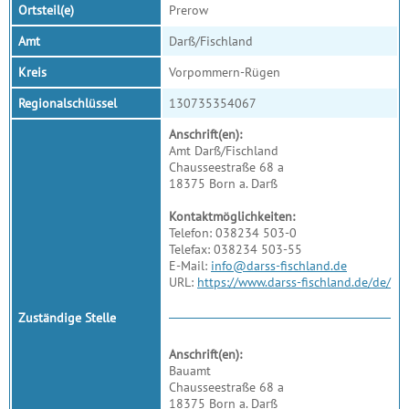
Ortsteil(e)
Prerow
Amt
Darß/Fischland
Kreis
Vorpommern-Rügen
Regionalschlüssel
130735354067
Anschrift(en):
Amt Darß/Fischland
Chausseestraße 68 a
18375 Born a. Darß
Kontaktmöglichkeiten:
Telefon: 038234 503-0
Telefax: 038234 503-55
E-Mail:
info@darss-fischland.de
URL:
https://www.darss-fischland.de/de/
Zuständige Stelle
Anschrift(en):
Bauamt
Chausseestraße 68 a
18375 Born a. Darß