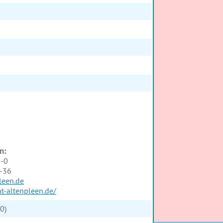
n:
9-0
9-36
leen.de
t-altenpleen.de/
0)