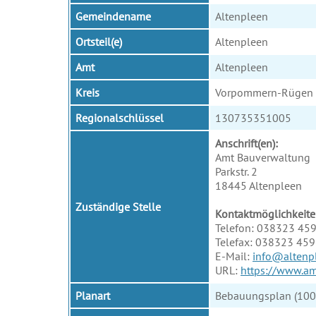
Gemeindename
Altenpleen
Ortsteil(e)
Altenpleen
Amt
Altenpleen
Kreis
Vorpommern-Rügen
Regionalschlüssel
130735351005
Anschrift(en):
Amt Bauverwaltung
Parkstr. 2
18445 Altenpleen
Zuständige Stelle
Kontaktmöglichkeite
Telefon: 038323 45
Telefax: 038323 45
E-Mail:
info@altenp
URL:
https://www.am
Planart
Bebauungsplan (100