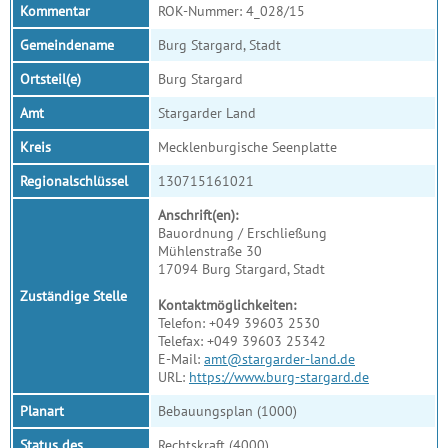
Kommentar
ROK-Nummer: 4_028/15
Gemeindename
Burg Stargard, Stadt
Ortsteil(e)
Burg Stargard
Amt
Stargarder Land
Kreis
Mecklenburgische Seenplatte
Regionalschlüssel
130715161021
Anschrift(en):
Bauordnung / Erschließung
Mühlenstraße 30
17094 Burg Stargard, Stadt
Zuständige Stelle
Kontaktmöglichkeiten:
Telefon: +049 39603 2530
Telefax: +049 39603 25342
E-Mail:
amt@stargarder-land.de
URL:
https://www.burg-stargard.de
Planart
Bebauungsplan (1000)
Status des
Rechtskraft (4000)