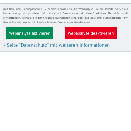
Das Bau- und Planungsportal M-V benutzt Cookies für die Webanalyse, um die Inhalte für Sie als
Nutzer stetig zu optimieren. Mit Klick auf "Webanalyse aktivieren" erklären Sie sich damit
einverstanden. Wenn Sie hiermit nicht einverstanden sind, aber das Bau- und Planungsportal M-V
dennoch nutzen wollen, klicken Sie bitte auf "Webanalyse deaktivieren".
Webanalyse aktivieren
Webanalyse deaktivieren
Seite "Datenschutz" mit weiteren Informationen
BAU- UND PLANUNGSPORTAL M-V
Bauleitpläne und Satzungen
Pläne in Aufstellung