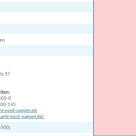
en
r. 37
iten:
800-0
800-145
t-nord-ruegen.de
.amt-nord-ruegen.de/
1000)