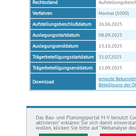
Rechtsstand
Aufstellungsbesc
Verfahren
Normal (1000)
Aufstellungsbeschlußdatum
26.06.2025
Auslegungsstartdatum
08.09.2025
Auslegungsenddatum
13.10.2025
Trägerbeteiligungsstartdatum
31.07.2025
Trägerbeteiligungsenddatum
15.09.2025
erneute Bekanntm
Download
Beteiligung der Öf
Das Bau- und Planungsportal M-V benutzt Cook
BAU- UND
IMPRE
aktivieren" erklären Sie sich damit einvers
PLANUNGSPORTAL M-V
wollen, klicken Sie bitte auf "Webanalyse dea
Datens