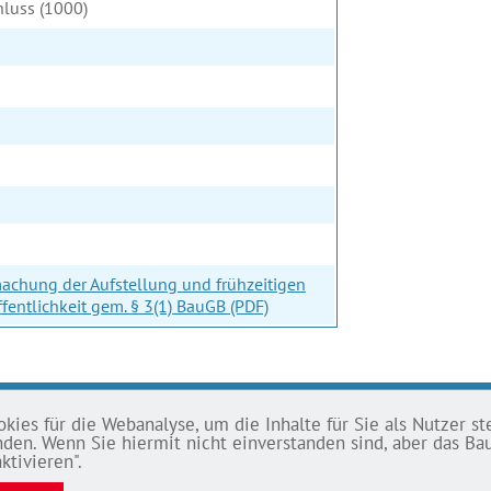
hluss (1000)
achung der Aufstellung und frühzeitigen
fentlichkeit gem. § 3(1) BauGB (PDF)
ies für die Webanalyse, um die Inhalte für Sie als Nutzer ste
SSUM
tanden. Wenn Sie hiermit nicht einverstanden sind, aber das 
ktivieren".
chutz