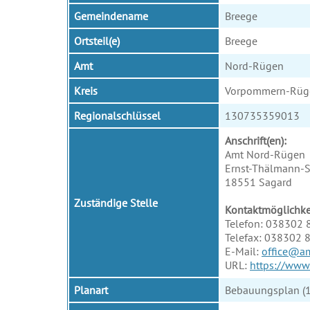
Gemeindename
Breege
Ortsteil(e)
Breege
Amt
Nord-Rügen
Kreis
Vorpommern-Rüg
Regionalschlüssel
130735359013
Anschrift(en):
Amt Nord-Rügen
Ernst-Thälmann-St
18551 Sagard
Zuständige Stelle
Kontaktmöglichke
Telefon: 038302 
Telefax: 038302 
E-Mail:
office@am
URL:
https://www
Planart
Bebauungsplan (